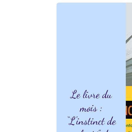
Le livre du
mois :
“L'instinct de