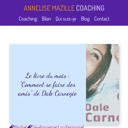
ANNELISE MAZILLE
COACHING
Coaching
Bilan
Qui suis-je
Blog
Contact
Le livre du mois :
“Comment se faire des
amis” de Dale Carnegie
Mindset
Développement professionnel