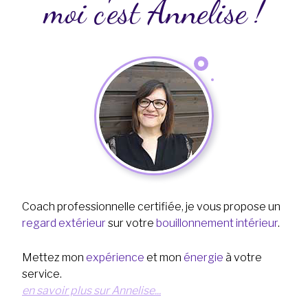
moi c'est Annelise !
Coach professionnelle certifiée, je vous propose un
regard extérieur
sur votre
bouillonnement intérieur
.
Mettez mon
expérience
et mon
énergie
à votre
service.
en savoir plus sur Annelise...