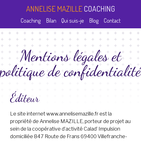
ANNELISE MAZILLE
COACHING
Coaching
Bilan
Qui suis-je
Blog
Contact
Mentions légales et
politique de confidentialité
Éditeur
Le site internet www.annelisemazille.fr est la
propriété de Annelise MAZILLE, porteur de projet au
sein de la coopérative d’activité Calad’ Impulsion
domiciliée 847 Route de Frans 69400 Villefranche-