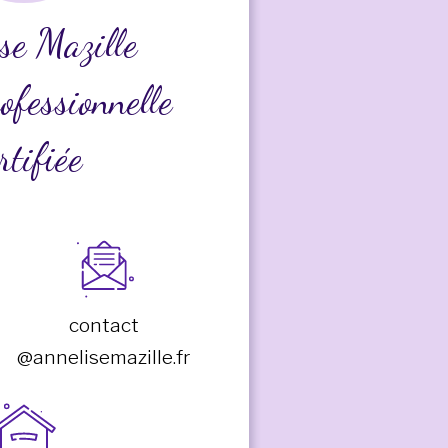
se Mazille
ofessionnelle
rtifiée
contact
@annelisemazille.fr