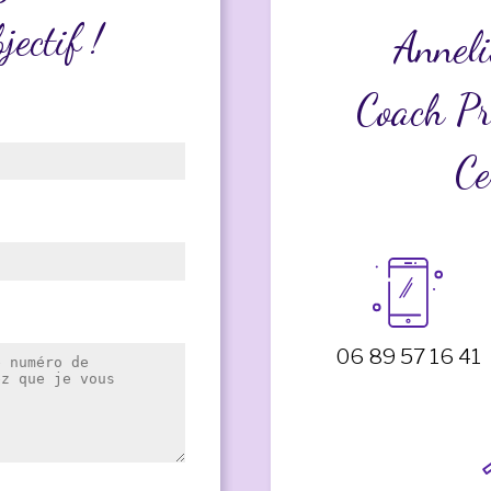
jectif !
Anneli
Coach Pr
Ce
06 89 57 16 41